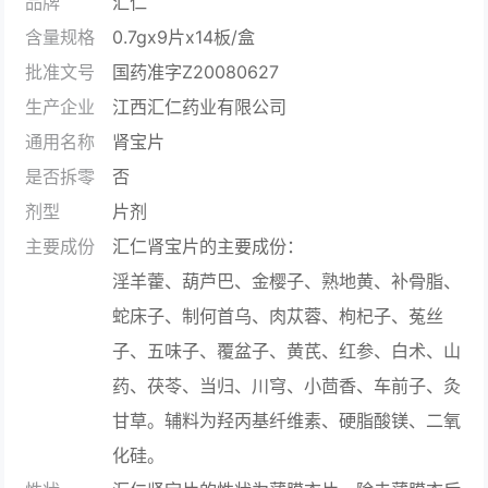
品牌
汇仁
含量规格
0.7gx9片x14板/盒
批准文号
国药准字Z20080627
生产企业
江西汇仁药业有限公司
通用名称
肾宝片
是否拆零
否
剂型
片剂
主要成份
汇仁肾宝片的主要成份：
淫羊藿、葫芦巴、金樱子、熟地黄、补骨脂、
蛇床子、制何首乌、肉苁蓉、枸杞子、菟丝
子、五味子、覆盆子、黄芪、红参、白术、山
药、茯苓、当归、川穹、小茴香、车前子、灸
甘草。辅料为羟丙基纤维素、硬脂酸镁、二氧
化硅。