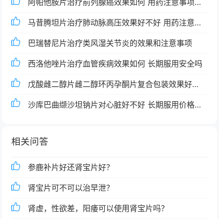
分析
阿帕他胺片治疗前列腺癌效果如何 用药注意事项和
价格分析
马昔腾坦片治疗肺动脉高压效果好不好 用药注意事
项和价格解析
巴瑞替尼片治疗类风湿关节炎的效果和注意事项
西洛他唑片治疗血管疾病效果如何 长期服用安全吗
戊酸雌二醇片雌二醇环丙孕酮片复合包装效果好不
好 价格与副作用详解
沙库巴曲缬沙坦钠片对心脏好不好 长期服用价格贵
不贵
相关问答
参鹿补片好还肾宝片好？
肾宝片可不可以治早泄？
肾虚，性欲差，阳痿可以使用肾宝片吗？