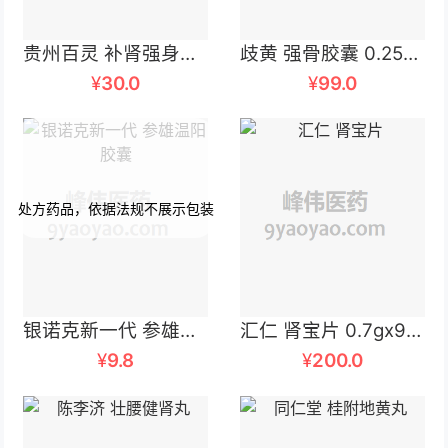
贵州百灵 补肾强身胶囊 0.3g*48粒
歧黄 强骨胶囊 0.25克×30粒
¥
30.0
¥
99.0
银诺克新一代 参雄温阳胶囊 0.3gx12粒/盒
汇仁 肾宝片 0.7gx9片x14板/盒
¥
9.8
¥
200.0