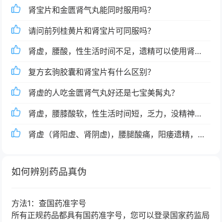
肾宝片和金匮肾气丸能同时服用吗？
请问前列桂黄片和肾宝片可同服吗？
肾虚，腰酸，性生活时间不足，遗精可以使用肾宝
片吗？
复方玄驹胶囊和肾宝片有什么区别？
肾虚的人吃金匮肾气丸好还是七宝美髯丸？
肾虚，腰膝酸软，性生活时间短，乏力，没精神可
以使用肾宝片吗？
肾虚（肾阳虚、肾阴虚)，腰腿酸痛，阳痿遗精，
精神不振，夜尿频多，畏寒怕冷可以使用肾宝片
如何辨别药品真伪
吗？
方法1：查国药准字号
所有正规药品都具有国药准字号，您可以登录国家药监局