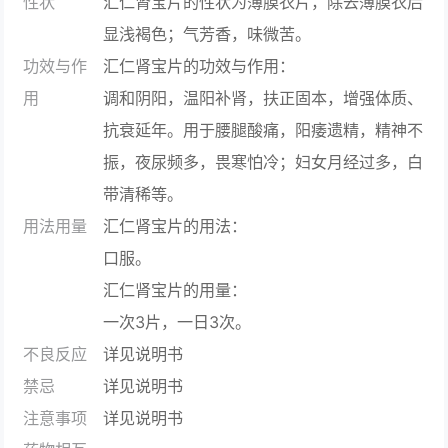
性状
汇仁肾宝片的性状为薄膜衣片，除去薄膜衣后
显浅褐色；气芳香，味微苦。
功效与作
汇仁肾宝片的功效与作用：
用
调和阴阳，温阳补肾，扶正固本，增强体质、
抗衰延年。用于腰腿酸痛，阳痿遗精，精神不
振，夜尿频多，畏寒怕冷；妇女月经过多，白
带清稀等。
用法用量
汇仁肾宝片的用法：
口服。
汇仁肾宝片的用量：
一次3片，一日3次。
不良反应
详见说明书
禁忌
详见说明书
注意事项
详见说明书