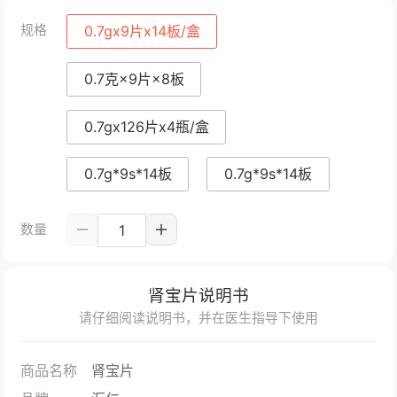
规格
0.7gx9片x14板/盒
0.7克×9片×8板
0.7gx126片x4瓶/盒
0.7g*9s*14板
0.7g*9s*14板
数量
肾宝片说明书
请仔细阅读说明书，并在医生指导下使用
商品名称
肾宝片