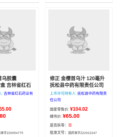
药
首乌胶囊
修正 金樱首乌汁 120毫升
2粒/盒 吉林省红石
抚松县中药有限责任公司
公司
本店所有药
养血益肝，强筋健骨，乌
人:
吉林省红石药业有
上市许可持有人:
抚松县中药有限责
正规医药公司，
须黑发。用于肝肾亏损，
任公司
有效期好，可放
阴虚血少所致的腰酸，耳
65.00
¥104.02
国家零售价:
午4点前下单当
鸣，头晕眼花，筋骨痿
.80
¥65.00
峰伟价:
点后次日发货，
软，脱发，白发，月经失
邮，咨询电话/微
调。
是否拆零：
否
抚松县中药有限责任公司
162133
120毫升
吉林省
批准文号：
准字Z20054775
国药准字Z22022247