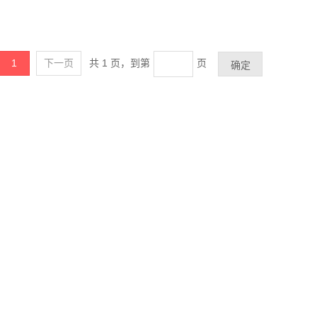
1
下一页
共 1 页，
到第
页