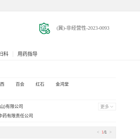
(冀)-非经营性-2023-0093
妇科
用药指导
西
百会
红石
金鸿堂
山)有限公司
更多
中药有限责任公司
制药有限公司
<
>
1
/1
允上药业有限公司