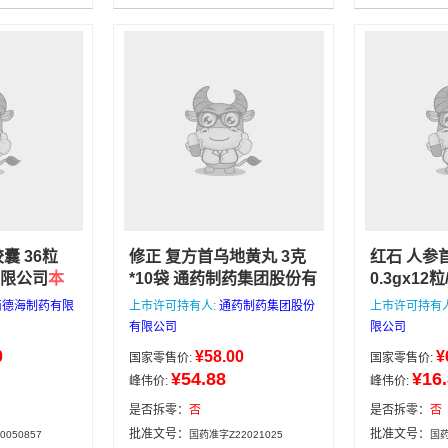
囊 36粒
修正 复方首乌地黄丸 3克
红石 人参
限公司
本
*10袋 通药制药集团股份有
0.3gx1
自正规医
限公司
滋阴补肾，乌须黑
药业有限
南德海制药有限
上市许可持有人:
通药制药集团股份
上市许可持有
，有效期
发，壮筋骨。用于腰膝酸
品均来自
有限公司
限公司
，下午4点
软，头痛眩晕，须发早
价格低，
0
¥58.00
¥
国家零售价:
国家零售价:
，4点后次
白。
心选购，下
通药制药集团股份有限公
¥54.88
¥16
峰伟价:
峰伟价:
8包邮，咨询
天发货，4
司
3克*10袋
5162133
满188包
是否拆零：
否
是否拆零：
否
信：13335
限公司
36粒
批准文号：
批准文号：
050857
国药准字Z22021025
国药