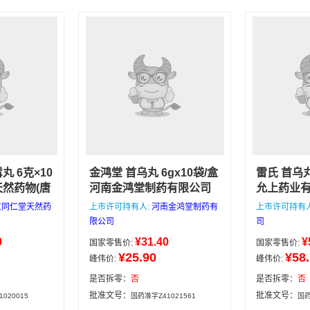
丸 6克×10
金鸿堂 首乌丸 6gx10袋/盒
雷氏 首乌丸
天然药物(唐
河南金鸿堂制药有限公司
允上药业
店所有药品
补肝肾，强筋骨，乌须
有药品均
京同仁堂天然药
上市许可持有人:
河南金鸿堂制药有
上市许可持有
公司，价
发。用于肝肾两虚，头晕
司，价格
限公司
司
，可放心
目花，耳鸣，腰酸肢麻，
可放心选购
0
¥31.40
¥
国家零售价:
国家零售价:
前下单当天
须发早白。
单当天发货
河南金鸿堂制药
¥25.90
¥58
峰伟价:
峰伟价:
日发货，满
处方药
货，满18
有限公司
6gx10袋/盒
电话/微
话/微信：13
是否拆零：
否
是否拆零：
否
33
雷允上药业
北京同
批准文号：
批准文号：
020015
国药准字Z41021561
国药
处方药
袋
)有限公司
6