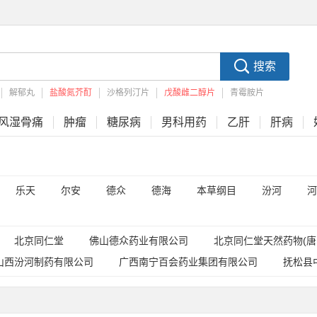
搜索
解郁丸
盐酸氮芥酊
沙格列汀片
戊酸雌二醇片
青霉胺片
风湿骨痛
肿瘤
糖尿病
男科用药
乙肝
肝病
乐天
尔安
德众
德海
本草纲目
汾河
河
北京同仁堂
佛山德众药业有限公司
北京同仁堂天然药物(唐
山西汾河制药有限公司
广西南宁百会药业集团有限公司
抚松县
河南金鸿堂制药有限公司
海南长安国际制药有限公司
湖南德海
甘肃省西峰制药有限责任公司
通药制药集团股份有限公司
雷