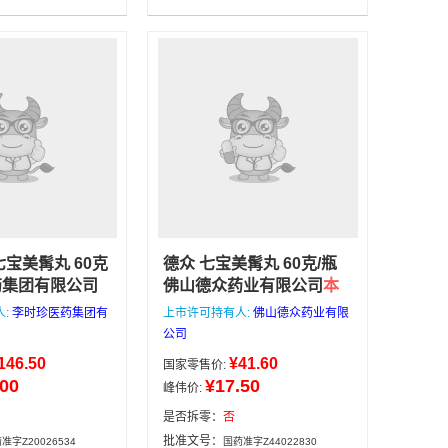
公司
0.3gx12粒/
七宝美髯丸 60克
德众 七宝美髯丸 60克/瓶
药集团有限公司
佛山德众药业有限公司
本
药品均来自正规
店所有药品均来自正规医
人:
李时珍医药集团有
上市许可持有人:
佛山德众药业有限
，价格低，有效
药公司，价格低，有效期
公司
心选购，下午4
好，可放心选购，下午4点
146.50
¥41.60
国家零售价:
天发货，4点后
前下单当天发货，4点后次
.00
¥17.50
峰伟价:
满188包邮，咨
日发货，满188包邮，咨询
信：
电话/微信：13335162133
是否拆零：
否
133
佛山德众药业有限公司
60克/
李时珍医药
批准文号：
准字Z20026534
国药准字Z44022830