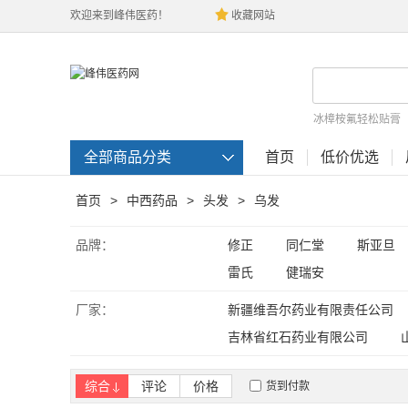
欢迎来到峰伟医药！
收藏网站
冰樟桉氟轻松贴膏
全部商品分类
首页
低价优选
首页
>
中西药品
>
头发
>
乌发
品牌：
修正
同仁堂
斯亚旦
雷氏
健瑞安
厂家：
新疆维吾尔药业有限责任公司
吉林省红石药业有限公司
李时珍医药集团有限公司
综合
评论
价格
货到付款
甘肃河西制药有限责任公司