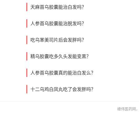
天麻首乌胶囊能治白发吗？
人参首乌胶囊能治脱发吗？
吃乌苯美司片后会发胖吗？
精乌胶囊吃多久头发能变黑？
人参首乌胶囊真的能治白发么？
十二乌鸡白凤丸吃了会发胖吗？
峰伟医药网