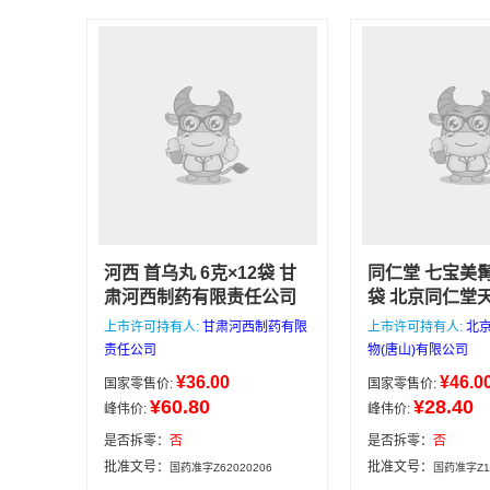
贵州健瑞安药业有限公司
河西 首乌丸 6克×12袋 甘
同仁堂 七宝美髯
肃河西制药有限责任公司
袋 北京同仁堂
本店所有药品均来自正规
山)有限公司
本
上市许可持有人:
甘肃河西制药有限
上市许可持有人:
北
医药公司，价格低，有效
均来自正规医药
责任公司
物(唐山)有限公司
期好，可放心选购，下午4
格低，有效期好
¥36.00
¥46.0
国家零售价:
国家零售价:
点前下单当天发货，4点后
选购，下午4点
¥60.80
¥28.40
峰伟价:
峰伟价:
次日发货，满188包邮，咨
发货，4点后次
询电话/微信：
188包邮，咨询
是否拆零：
否
是否拆零：
否
13335162133
信：133351621
甘肃河西制
批准文号：
批准文号：
国药准字Z62020206
国药准字Z11
处
药有限责任公司
6克×12袋
仁堂天然药物(唐山