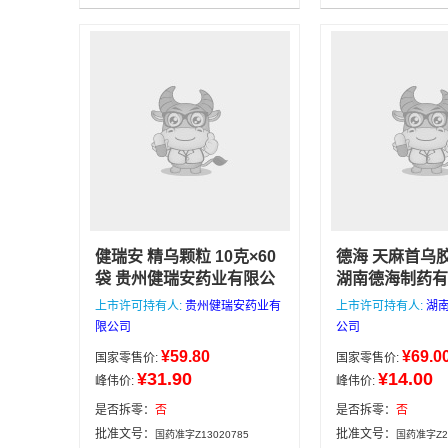
方药
处方药
克×10袋
健瑞安 精乌颗粒 10克×60
德海 天麻首乌胶
袋 贵州健瑞安药业有限公
湖南德海制药有
司
本店所有药品均来自正
店所有药品均来
上市许可持有人:
贵州健瑞安药业有
上市许可持有人:
湖
规医药公司，价格低，有
药公司，价格低
限公司
公司
效期好，可放心选购，下
好，可放心选购
¥59.80
¥69.0
国家零售价:
国家零售价:
午4点前下单当天发货，4
前下单当天发货
¥31.90
¥14.00
峰伟价:
峰伟价:
点后次日发货，满188包
日发货，满18
邮，咨询电话/微信：
电话/微信：1333
是否拆零：
否
是否拆零：
否
13335162133
湖南德海制药有
贵州健瑞安
批准文号：
批准文号：
国药准字Z13020785
国药准字Z20