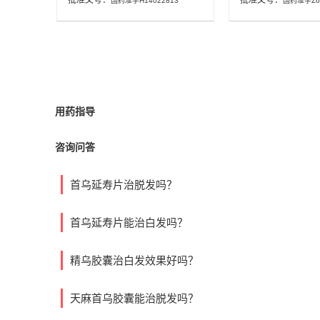
批准文号：
批准文号：
国药准字H14022813
国药准字Z65
用药指导
咨询问答
首乌延寿片治脱发吗？
首乌延寿片能治白发吗？
精乌胶囊治白发效果好吗？
天麻首乌胶囊能治脱发吗？