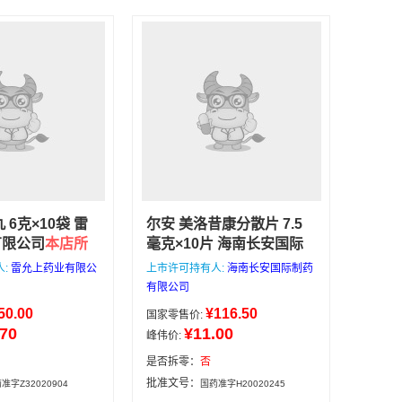
 6克×10袋 雷
尔安 美洛昔康分散片 7.5
有限公司
本店所
毫克×10片 海南长安国际
来自正规医药公
制药有限公司
适用于：类
人:
雷允上药业有限公
上市许可持有人:
海南长安国际制药
低，有效期好，
风湿性关节炎、疼痛性骨
有限公司
，下午4点前下
关节炎、风湿性关节炎、
50.00
¥116.50
国家零售价:
，4点后次日发
头痛、偏头痛、肩颈痛、
.70
¥11.00
峰伟价:
8包邮，咨询电
腰腿痛、肌肉痛、扭伤、
335162133
劳损、痛经、牙痛、五官
是否拆零：
否
科疼痛。
有限公司
6克×10
海南长安国际制药
批准文号：
准字Z32020904
国药准字H20020245
处方
有限公司
7.5毫克×10片