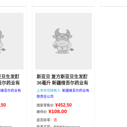
司
180片/瓶
集团有限公司
亚旦生发酊
斯亚旦 复方斯亚旦生发酊
吾尔药业有
36毫升 新疆维吾尔药业有
，润发，
限责任公司
育发，润发，
疆维吾尔药业有
上市许可持有人:
新疆维吾尔药业有
，斑秃，
固发。用于秃发，斑秃，
限责任公司
它不明原
脂溢性脱发及其它不明原
.50
¥452.50
国家零售价:
因的脱发。
疆维吾尔药业
新疆维吾尔药业
¥108.00
峰伟价:
毫升
有限责任公司
36毫升
是否拆零：
否