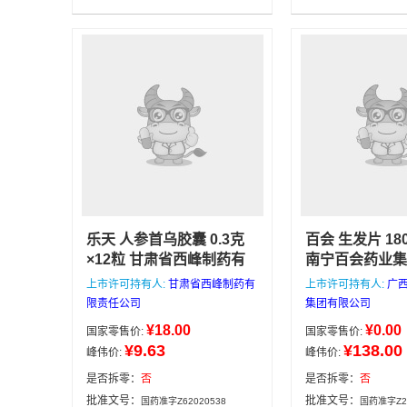
处方药
药业有限公司
10克×60袋
乐天 人参首乌胶囊 0.3克
百会 生发片 18
×12粒 甘肃省西峰制药有
南宁百会药业集
限责任公司
本店所有药品
司
本店所有药品
上市许可持有人:
甘肃省西峰制药有
上市许可持有人:
广
均来自正规医药公司，价
规医药公司，价
限责任公司
集团有限公司
格低，有效期好，可放心
效期好，可放心
¥18.00
¥0.00
国家零售价:
国家零售价:
选购，下午4点前下单当天
午4点前下单当
¥9.63
¥138.00
峰伟价:
峰伟价:
发货，4点后次日发货，满
点后次日发货，
188包邮，咨询电话/微
邮，咨询电话/
是否拆零：
否
是否拆零：
否
信：13335162133
13335162133
甘肃省
批准文号：
批准文号：
国药准字Z62020538
国药准字Z20