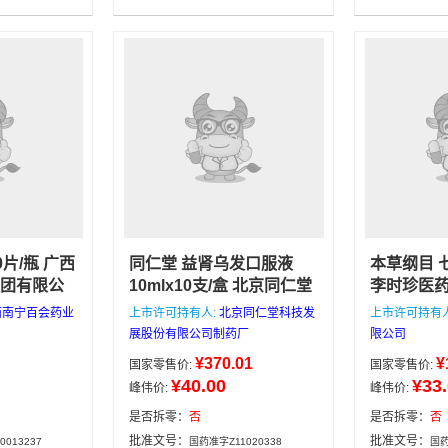
红石药业有限
处方药
盒
0片/瓶 广西
同仁堂 益肾乌发口服液
本草纲目 
团有限公
10mlx10支/盒 北京同仁堂
李时珍医
均来自正
科技发展股份有限公司制
本店所有
西南宁百会药业
上市许可持有人:
北京同仁堂科技发
上市许可持有
格低，有
药厂
补肝肾，乌须发。用
医药公司
展股份有限公司制药厂
限公司
选购，下
于肝肾两虚引起的须发脱
期好，可放
¥370.01
¥
国家零售价:
国家零售价:
天发货，4
落、早白。
点前下单当
北京同仁堂科技
¥40.00
¥33
峰伟价:
峰伟价:
满188包
次日发货，
发展股份有限公司制药厂
微信：
10mlx10支/盒
询电话/微
是否拆零：
否
是否拆零：
否
13335162
广西南宁百
批准文号：
批准文号：
013237
国药准字Z11020338
国药