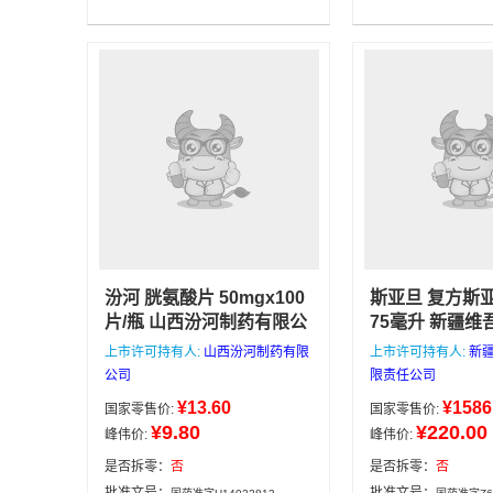
西峰制药有限责任公司
0.3克
会药业集团有限公
处方药
×12粒
汾河 胱氨酸片 50mgx100
斯亚旦 复方斯
片/瓶 山西汾河制药有限公
75毫升 新疆维
司
用于产后或病后的继发
限责任公司
育发
上市许可持有人:
山西汾河制药有限
上市许可持有人:
新
性脱发症，肝炎及白细胞
固发。用于秃发
公司
限责任公司
减少症。
脂溢性脱发及其
山西汾河制药有限
¥13.60
¥1586
国家零售价:
国家零售价:
处方药
因的脱发。
公司
50mgx100片/瓶
新
¥9.80
¥220.00
峰伟价:
峰伟价:
有限责任公司
75
是否拆零：
否
是否拆零：
否