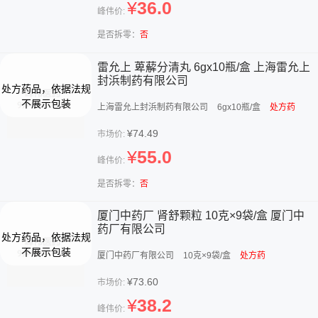
¥
36.0
峰伟价:
是否拆零：
否
雷允上 萆薢分清丸 6gx10瓶/盒 上海雷允上
封浜制药有限公司
上海雷允上封浜制药有限公司
6gx10瓶/盒
处方药
¥74.49
市场价:
¥
55.0
峰伟价:
是否拆零：
否
厦门中药厂 肾舒颗粒 10克×9袋/盒 厦门中
药厂有限公司
厦门中药厂有限公司
10克×9袋/盒
处方药
¥73.60
市场价:
¥
38.2
峰伟价: