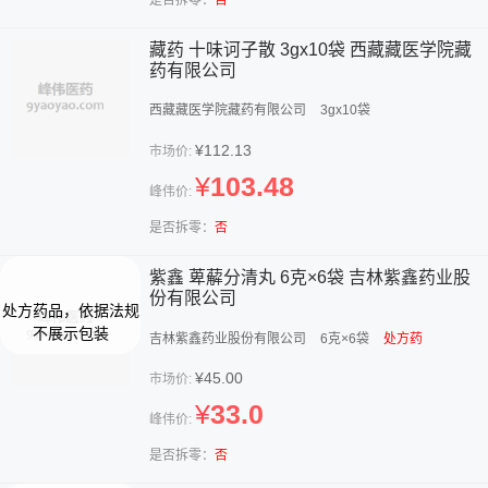
藏药 十味诃子散 3gx10袋 西藏藏医学院藏
药有限公司
西藏藏医学院藏药有限公司
3gx10袋
¥112.13
市场价:
¥
103.48
峰伟价:
是否拆零：
否
紫鑫 萆薢分清丸 6克×6袋 吉林紫鑫药业股
份有限公司
吉林紫鑫药业股份有限公司
6克×6袋
处方药
¥45.00
市场价:
¥
33.0
峰伟价:
是否拆零：
否