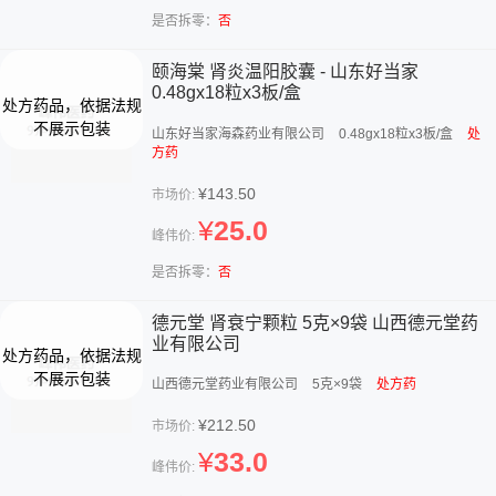
是否拆零：
否
颐海棠 肾炎温阳胶囊 - 山东好当家
0.48gx18粒x3板/盒
山东好当家海森药业有限公司
0.48gx18粒x3板/盒
处
方药
¥143.50
市场价:
¥
25.0
峰伟价:
是否拆零：
否
德元堂 肾衰宁颗粒 5克×9袋 山西德元堂药
业有限公司
山西德元堂药业有限公司
5克×9袋
处方药
¥212.50
市场价:
¥
33.0
峰伟价: