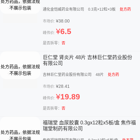
通化金恺威药业有限公司
0.3克×12粒×3板
处方药
¥38.00
市场价:
¥
6.5
峰伟价:
是否拆零：
否
巨仁堂 肾炎片 48片 吉林巨仁堂药业股份
有限公司
吉林巨仁堂药业股份有限公司
48片
处方药
¥28.41
市场价:
¥
19.89
峰伟价:
是否拆零：
否
福瑞堂 血尿胶囊 0.3gx12粒x5板/盒 焦作福
瑞堂制药有限公司