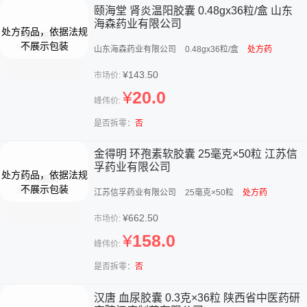
颐海堂 肾炎温阳胶囊 0.48gx36粒/盒 山东
海森药业有限公司
山东海森药业有限公司
0.48gx36粒/盒
处方药
¥143.50
市场价:
¥
20.0
峰伟价:
是否拆零：
否
金得明 环孢素软胶囊 25毫克×50粒 江苏信
孚药业有限公司
江苏信孚药业有限公司
25毫克×50粒
处方药
¥662.50
市场价:
¥
158.0
峰伟价:
是否拆零：
否
汉唐 血尿胶囊 0.3克×36粒 陕西省中医药研