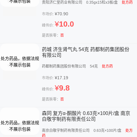
贵阳济仁堂药业有限公司
0.35gx15粒x3板/盒
处方药
¥70.90
市场价:
¥
10.0
峰伟价:
是否拆零：
否
药城 济生肾气丸 54克 药都制药集团股份
有限公司
药都制药集团股份有限公司
54克
处方药
¥17.19
市场价:
¥
9.8
峰伟价:
是否拆零：
否
森同 复方α-酮酸片 0.63克×100片/盒 南京
白敬宇制药有限责任公司
南京白敬宇制药有限责任公司
0.63克×100片/盒
处方
药