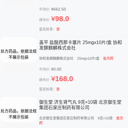
¥662.50
市场价:
¥
98.0
峰伟价:
是否拆零：
否
盖平 盐酸西那卡塞片 25mgx10片/盒 协和
发酵麒麟株式会社
协和发酵麒麟株式会社
25mgx10片/盒
处方药
¥0.00
市场价:
¥
168.0
峰伟价:
是否拆零：
否
御生堂 济生肾气丸 9克×10袋 北京御生堂
集团石家庄制药有限公司
北京御生堂集团石家庄制药有限公司
9克×10袋
处方
药