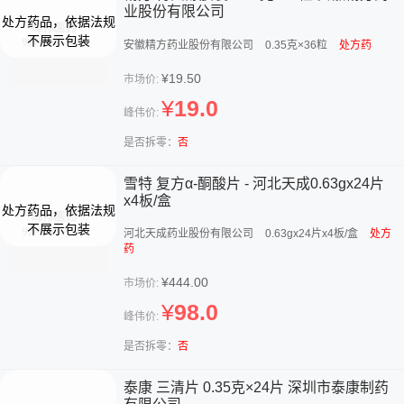
业股份有限公司
安徽精方药业股份有限公司
0.35克×36粒
处方药
¥19.50
市场价:
¥
19.0
峰伟价:
是否拆零：
否
雪特 复方α-酮酸片 - 河北天成0.63gx24片
x4板/盒
河北天成药业股份有限公司
0.63gx24片x4板/盒
处方
药
¥444.00
市场价:
¥
98.0
峰伟价:
是否拆零：
否
泰康 三清片 0.35克×24片 深圳市泰康制药